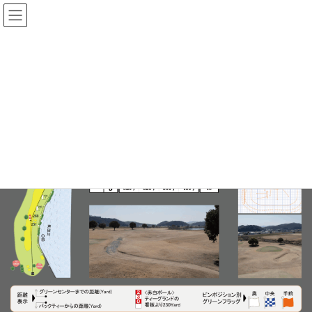
コ
ナ
ン
ビ
テ
ゲ
ン
ー
9/18番ホール
ツ
シ
に
ョ
移
ン
HOME
コース/施設/アクセス
コースガイド
9/18番ホール
動
に
移
動