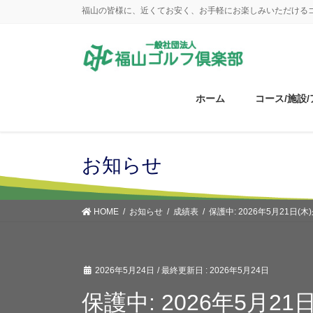
コ
ナ
福山の皆様に、近くてお安く、お手軽にお楽しみいただける
ン
ビ
テ
ゲ
ン
ー
ツ
シ
に
ョ
ホーム
コース/施設
移
ン
動
に
移
動
お知らせ
HOME
お知らせ
成績表
保護中: 2026年5月21日
2026年5月24日
/ 最終更新日 :
2026年5月24日
保護中: 2026年5月2