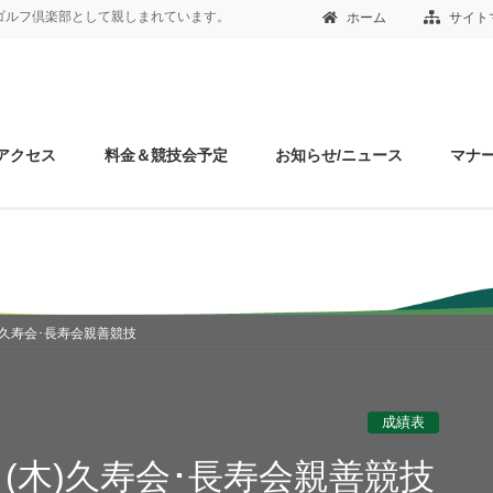
ゴルフ倶楽部として親しまれています。
ホーム
サイト
/アクセス
料金＆競技会予定
お知らせ/ニュース
マナ
(木)久寿会･長寿会親善競技
成績表
1日(木)久寿会･長寿会親善競技